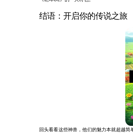
结语：开启你的传说之旅
回头看看这些神兽，他们的魅力本就超越简