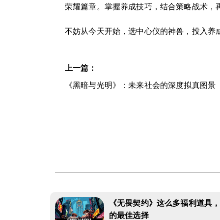
荣耀篇章。掌握养成技巧，结合策略战术，
不妨从今天开始，选中心仪的神兽，投入养
上一篇：
《黑暗与光明》：未来社会的深度拟真图景
《无畏契约》这么多福利道具
的最佳选择