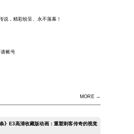
传说，精彩纷呈、永不落幕！
申请帐号
MORE →
条》E3高清收藏版动画：重塑刺客传奇的视觉