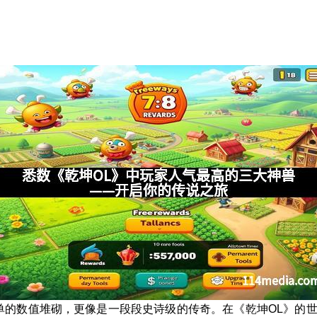
单的数值堆砌，更像是一段段史诗级的传奇。在《乾坤OL》的