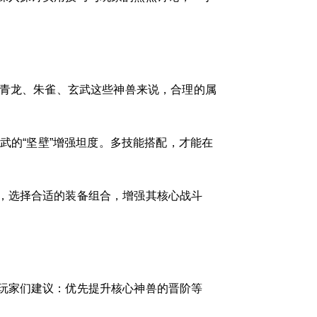
于青龙、朱雀、玄武这些神兽来说，合理的属
武的“坚壁”增强坦度。多技能搭配，才能在
，选择合适的装备组合，增强其核心战斗
玩家们建议：优先提升核心神兽的晋阶等